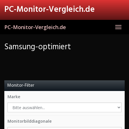
Skip
PC-Monitor-Vergleich.de
to
main
content
PC-Monitor-Vergleich.de
Toggl
navig
Samsung-optimiert
Monitor-Filter
Marke
Monitorbilddiagonale