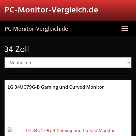
Skip
PC-Monitor-Vergleich.de
to
main
content
PC-Monitor-Vergleich.de
Toggl
navig
34 Zoll
LG 34UC79G-B Gaming und Curved Monitor