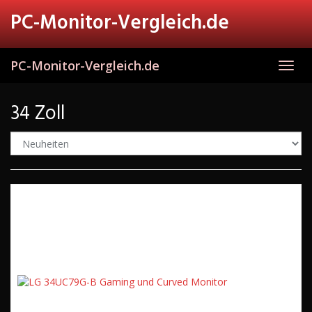
Skip
PC-Monitor-Vergleich.de
to
main
content
PC-Monitor-Vergleich.de
Toggl
navig
34 Zoll