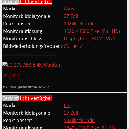
Bericht
Nicht Verfügbar
Marke
Asus
Monitorbilddiagonale
27 Zoll
Reaktionszeit
1 Millisekunde
Monitorauflösung
1920 x 1080 Pixel (Full HD)
Monitoranschluss
DisplayPort
,
HDMI
,
VGA
Bildwiederholungsfrequenz
60 Hertz
LG 27UD58-B 4K Monitor
257,50 €
429,00 €
inkl. 19% gesetzlicher MwSt.
Bericht
Nicht Verfügbar
Marke
LG
Monitorbilddiagonale
27 Zoll
Reaktionszeit
5 Millisekunde
Monitorauflösung
3840 x 2160 Pixel (UHD)