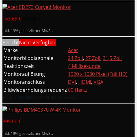
163,69 €
229,00 €
inkl. 19% gesetzlicher MwSt.
Bericht
Nicht Verfügbar
Marke
Acer
Monitorbilddiagonale
24 Zoll
,
27 Zoll
,
31,5 Zoll
Reaktionszeit
4 Millisekunde
Monitorauflösung
1920 x 1080 Pixel (Full HD)
Monitoranschluss
DVI
,
HDMI
,
VGA
Bildwiederholungsfrequenz
60 Hertz
Philips BDM4037UW 4K Monitor
899,00 €
inkl. 19% gesetzlicher MwSt.