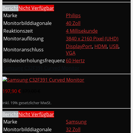
Bericht
Nicht Verfügbar
Marke
Philips
Monitorbilddiagonale
40 Zoll
Reaktionszeit
4 Millisekunde
Monitorauflösung
3840 x 2160 Pixel (UHD)
DisplayPort
,
HDMI
,
USB
,
Monitoranschluss
VGA
Bildwiederholungsfrequenz
60 Hertz
Samsung C32F391 Curved Monitor
197,90 €
379,00 €
inkl. 19% gesetzlicher MwSt.
Bericht
Nicht Verfügbar
Marke
Samsung
Monitorbilddiagonale
32 Zoll