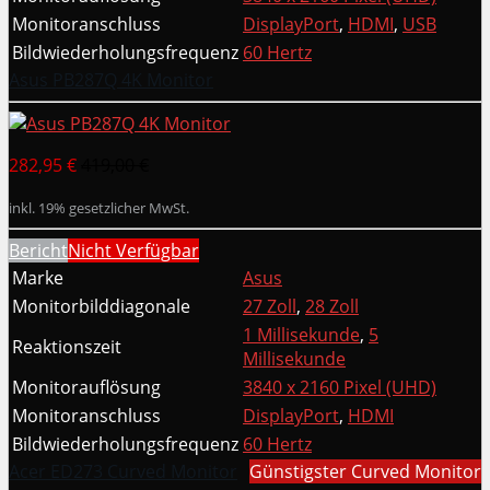
Monitoranschluss
DisplayPort
,
HDMI
,
USB
Bildwiederholungsfrequenz
60 Hertz
Asus PB287Q 4K Monitor
282,95 €
419,00 €
inkl. 19% gesetzlicher MwSt.
Bericht
Nicht Verfügbar
Marke
Asus
Monitorbilddiagonale
27 Zoll
,
28 Zoll
1 Millisekunde
,
5
Reaktionszeit
Millisekunde
Monitorauflösung
3840 x 2160 Pixel (UHD)
Monitoranschluss
DisplayPort
,
HDMI
Bildwiederholungsfrequenz
60 Hertz
Acer ED273 Curved Monitor
Günstigster Curved Monitor