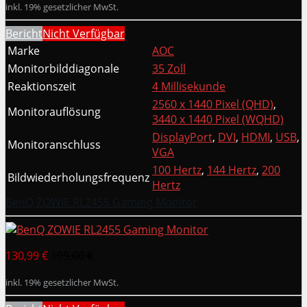
inkl. 19% gesetzlicher MwSt.
Bericht
Nicht Verfügbar
Marke
AOC
Monitorbilddiagonale
35 Zoll
Reaktionszeit
4 Millisekunde
2560 x 1440 Pixel (QHD)
,
Monitorauflösung
3440 x 1440 Pixel (WQHD)
DisplayPort
,
DVI
,
HDMI
,
USB
,
Monitoranschluss
VGA
100 Hertz
,
144 Hertz
,
200
Bildwiederholungsfrequenz
Hertz
BenQ ZOWIE RL2455 Gaming Monitor
130,99 €
199,00 €
inkl. 19% gesetzlicher MwSt.