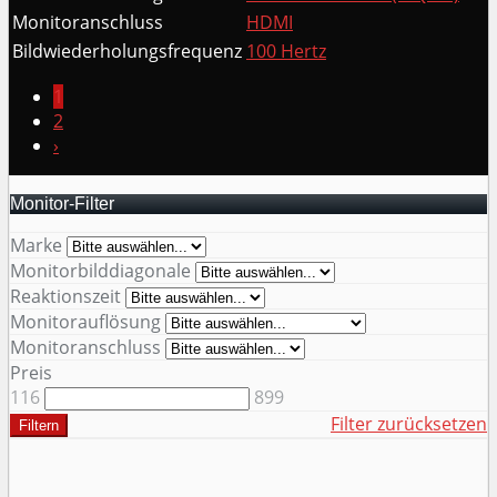
Monitoranschluss
HDMI
Bildwiederholungsfrequenz
100 Hertz
1
2
›
Monitor-Filter
Marke
Monitorbilddiagonale
Reaktionszeit
Monitorauflösung
Monitoranschluss
Preis
116
899
Filter zurücksetzen
Filtern