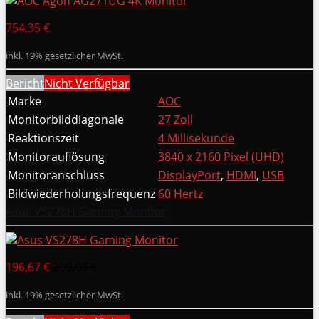
754,35 €
inkl. 19% gesetzlicher MwSt.
Bericht
Nicht Verfügbar
Marke
AOC
Monitorbilddiagonale
27 Zoll
Reaktionszeit
4 Millisekunde
Monitorauflösung
3840 x 2160 Pixel (UHD)
Monitoranschluss
DisplayPort
,
HDMI
,
USB
Bildwiederholungsfrequenz
60 Hertz
Asus VS278H Gaming Monitor
196,67 €
209,00 €
inkl. 19% gesetzlicher MwSt.