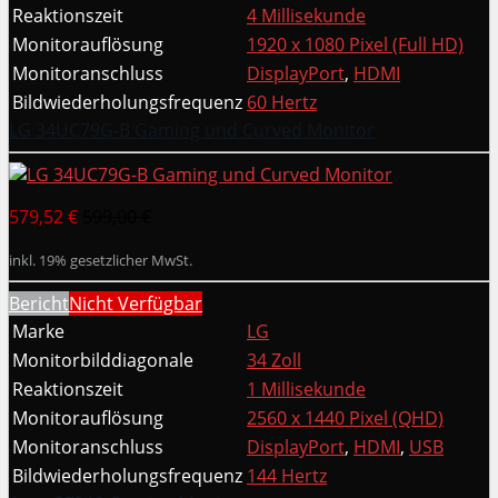
Reaktionszeit
4 Millisekunde
Monitorauflösung
1920 x 1080 Pixel (Full HD)
Monitoranschluss
DisplayPort
,
HDMI
Bildwiederholungsfrequenz
60 Hertz
LG 34UC79G-B Gaming und Curved Monitor
579,52 €
599,00 €
inkl. 19% gesetzlicher MwSt.
Bericht
Nicht Verfügbar
Marke
LG
Monitorbilddiagonale
34 Zoll
Reaktionszeit
1 Millisekunde
Monitorauflösung
2560 x 1440 Pixel (QHD)
Monitoranschluss
DisplayPort
,
HDMI
,
USB
Bildwiederholungsfrequenz
144 Hertz