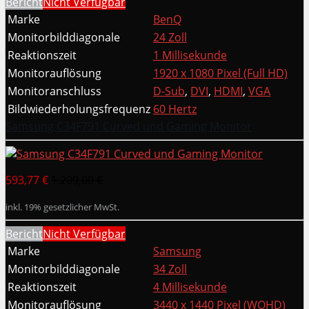
Bericht
Nicht Verfügbar
Marke
BenQ
Monitorbilddiagonale
24 Zoll
Reaktionszeit
1 Millisekunde
Monitorauflösung
1920 x 1080 Pixel (Full HD)
Monitoranschluss
D-Sub
,
DVI
,
HDMI
,
VGA
Bildwiederholungsfrequenz
60 Hertz
Samsung C34F791 Curved und Gaming Monitor
593,77 €
1.209,00 €
inkl. 19% gesetzlicher MwSt.
Bericht
Nicht Verfügbar
Marke
Samsung
Monitorbilddiagonale
34 Zoll
Reaktionszeit
4 Millisekunde
Monitorauflösung
3440 x 1440 Pixel (WQHD)